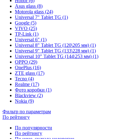
Honor (6)
Asus glass (8)
Motorola glass (24)
Universal 7" Tablet TG (1)
Google (5)
VIVO (25)
TP-Link (1)
Universal 6" (1)
Universal 8" Tablet TG (120\205 мм) (1)
Universal 9" Tablet TG (133\228 мм) (1)
Universal 10" Tablet TG (144\253 мм) (1)
OPPO (29)
OnePlus (16)
ZTE glass (17)
Tecno (4)
Realme (17)
Фото коробки (1)
Blackview (2)
Nokia (9)
Фильтр по параметрам
По рейтингу
По популярности
По рейтингу
По цене, сначала недорогие