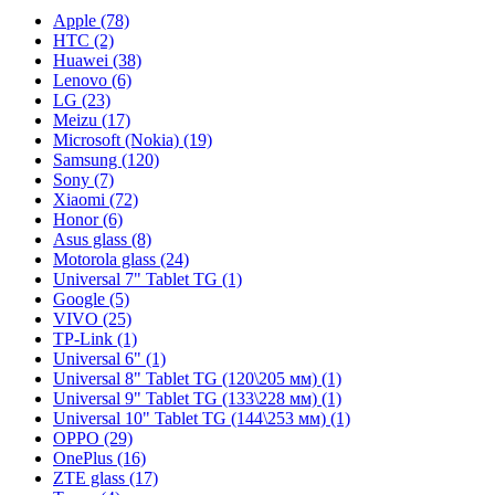
Apple (78)
HTC (2)
Huawei (38)
Lenovo (6)
LG (23)
Meizu (17)
Microsoft (Nokia) (19)
Samsung (120)
Sony (7)
Xiaomi (72)
Honor (6)
Asus glass (8)
Motorola glass (24)
Universal 7" Tablet TG (1)
Google (5)
VIVO (25)
TP-Link (1)
Universal 6" (1)
Universal 8" Tablet TG (120\205 мм) (1)
Universal 9" Tablet TG (133\228 мм) (1)
Universal 10" Tablet TG (144\253 мм) (1)
OPPO (29)
OnePlus (16)
ZTE glass (17)