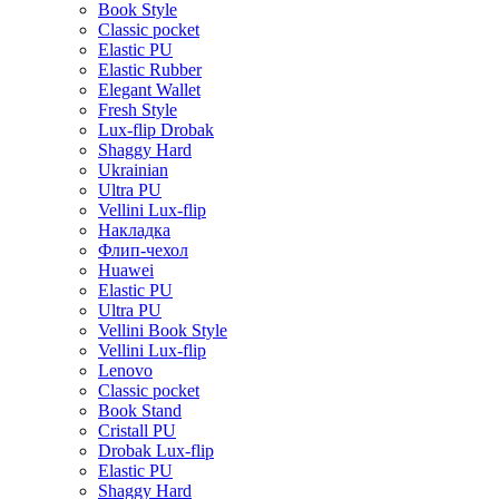
Book Style
Classic pocket
Elastic PU
Elastic Rubber
Elegant Wallet
Fresh Style
Lux-flip Drobak
Shaggy Hard
Ukrainian
Ultra PU
Vellini Lux-flip
Накладка
Флип-чехол
Huawei
Elastic PU
Ultra PU
Vellini Book Style
Vellini Lux-flip
Lenovo
Classic pocket
Book Stand
Cristall PU
Drobak Lux-flip
Elastic PU
Shaggy Hard