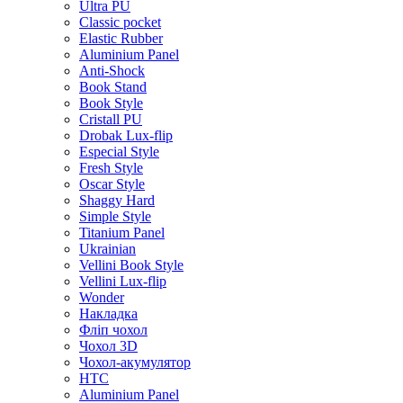
Ultra PU
Classic pocket
Elastic Rubber
Aluminium Panel
Anti-Shock
Book Stand
Book Style
Cristall PU
Drobak Lux-flip
Especial Style
Fresh Style
Oscar Style
Shaggy Hard
Simple Style
Titanium Panel
Ukrainian
Vellini Book Style
Vellini Lux-flip
Wonder
Накладка
Фліп чохол
Чохол 3D
Чохол-акумулятор
HTC
Aluminium Panel