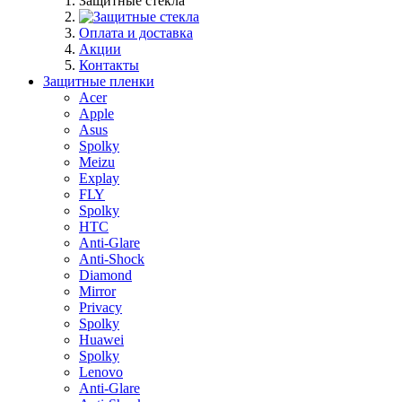
Защитные стекла
Оплата и доставка
Акции
Контакты
Защитные пленки
Acer
Apple
Asus
Spolky
Meizu
Explay
FLY
Spolky
HTC
Anti-Glare
Anti-Shock
Diamond
Mirror
Privacy
Spolky
Huawei
Spolky
Lenovo
Anti-Glare