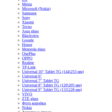
Meizu
Microsoft (Nokia)
Samsung
Sony
Xiaomi
Tecno
Asus glass
Blackview
Google
Honor
Motorola glass
OnePlus
OPPO
Realme
TP-Link
Universal 10" Tablet TG (144\253 мм)
Universal 6"
Universal 7" Tablet TG
Universal 8" Tablet TG (120\205 мм)
Universal 9" Tablet TG (133\228 мм)
VIVO
ZTE glass
Фото коробки
Nokia