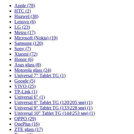
Apple (78)
HTC (2)
Huawei (38)
Lenovo (6)
LG (23)
Meizu (17)
Microsoft (Nokia) (19)
Samsung (120)
Sony (7)
Xiaomi (72)
Honor (6)
Asus glass (8)
Motorola glass (24)
Universal 7" Tablet TG (1)
Google (5)
VIVO (25)
TP-Link (1)
Universal 6" (1)
Universal 8" Tablet TG (120\205 мм) (1)
Universal 9" Tablet TG (133\228 мм) (1)
Universal 10" Tablet TG (144\253 мм) (1)
OPPO (29)
OnePlus (16)
ZTE glass (17)