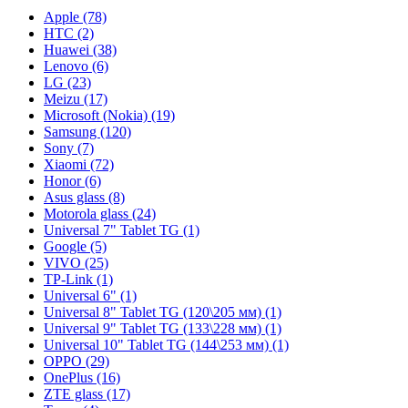
Apple (78)
HTC (2)
Huawei (38)
Lenovo (6)
LG (23)
Meizu (17)
Microsoft (Nokia) (19)
Samsung (120)
Sony (7)
Xiaomi (72)
Honor (6)
Asus glass (8)
Motorola glass (24)
Universal 7" Tablet TG (1)
Google (5)
VIVO (25)
TP-Link (1)
Universal 6" (1)
Universal 8" Tablet TG (120\205 мм) (1)
Universal 9" Tablet TG (133\228 мм) (1)
Universal 10" Tablet TG (144\253 мм) (1)
OPPO (29)
OnePlus (16)
ZTE glass (17)