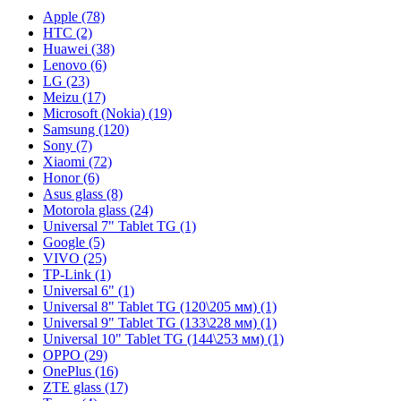
Apple (78)
HTC (2)
Huawei (38)
Lenovo (6)
LG (23)
Meizu (17)
Microsoft (Nokia) (19)
Samsung (120)
Sony (7)
Xiaomi (72)
Honor (6)
Asus glass (8)
Motorola glass (24)
Universal 7" Tablet TG (1)
Google (5)
VIVO (25)
TP-Link (1)
Universal 6" (1)
Universal 8" Tablet TG (120\205 мм) (1)
Universal 9" Tablet TG (133\228 мм) (1)
Universal 10" Tablet TG (144\253 мм) (1)
OPPO (29)
OnePlus (16)
ZTE glass (17)