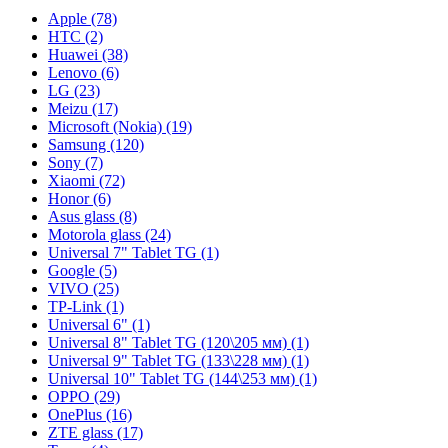
Apple (78)
HTC (2)
Huawei (38)
Lenovo (6)
LG (23)
Meizu (17)
Microsoft (Nokia) (19)
Samsung (120)
Sony (7)
Xiaomi (72)
Honor (6)
Asus glass (8)
Motorola glass (24)
Universal 7" Tablet TG (1)
Google (5)
VIVO (25)
TP-Link (1)
Universal 6" (1)
Universal 8" Tablet TG (120\205 мм) (1)
Universal 9" Tablet TG (133\228 мм) (1)
Universal 10" Tablet TG (144\253 мм) (1)
OPPO (29)
OnePlus (16)
ZTE glass (17)