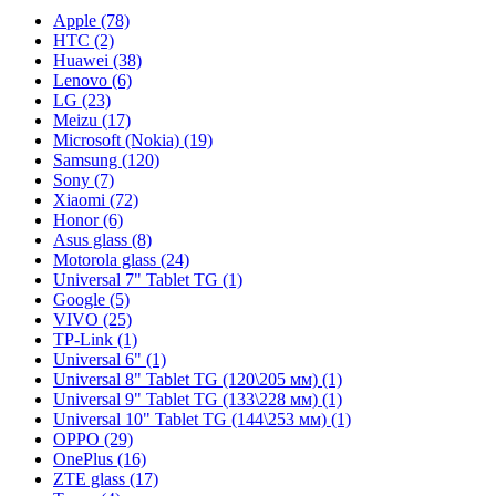
Apple (78)
HTC (2)
Huawei (38)
Lenovo (6)
LG (23)
Meizu (17)
Microsoft (Nokia) (19)
Samsung (120)
Sony (7)
Xiaomi (72)
Honor (6)
Asus glass (8)
Motorola glass (24)
Universal 7" Tablet TG (1)
Google (5)
VIVO (25)
TP-Link (1)
Universal 6" (1)
Universal 8" Tablet TG (120\205 мм) (1)
Universal 9" Tablet TG (133\228 мм) (1)
Universal 10" Tablet TG (144\253 мм) (1)
OPPO (29)
OnePlus (16)
ZTE glass (17)