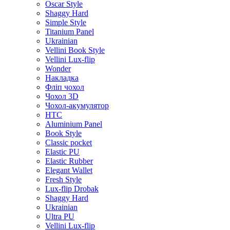
Oscar Style
Shaggy Hard
Simple Style
Titanium Panel
Ukrainian
Vellini Book Style
Vellini Lux-flip
Wonder
Накладка
Фліп чохол
Чохол 3D
Чохол-акумулятор
HTC
Aluminium Panel
Book Style
Classic pocket
Elastic PU
Elastic Rubber
Elegant Wallet
Fresh Style
Lux-flip Drobak
Shaggy Hard
Ukrainian
Ultra PU
Vellini Lux-flip