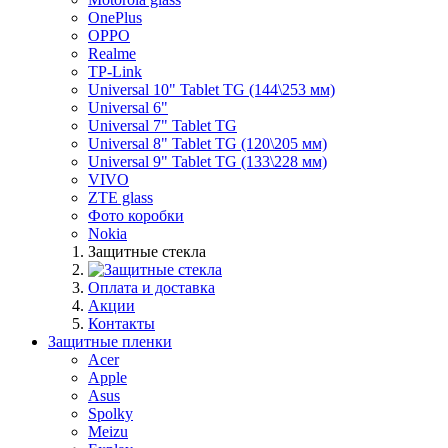
OnePlus
OPPO
Realme
TP-Link
Universal 10" Tablet TG (144\253 мм)
Universal 6"
Universal 7" Tablet TG
Universal 8" Tablet TG (120\205 мм)
Universal 9" Tablet TG (133\228 мм)
VIVO
ZTE glass
Фото коробки
Nokia
Защитные стекла
Оплата и доставка
Акции
Контакты
Защитные пленки
Acer
Apple
Asus
Spolky
Meizu