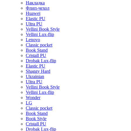
Накладка
Флип-чехол
Huawei
Elastic PU
Ultra PU
Vellini Book Style
Vellini Lux-flip
Lenovo
Classic pocket
Book Stand
Cristall PU
Drobak Lux-flip
Elastic PU
Shaggy Hard
Ukrainian
Ultra PU
Vellini Book Style
Vellini Lux-flip
Wonder
LG
Classic pocket
Book Stand
Book Style
Cristall PU
Drobak Lux-flip