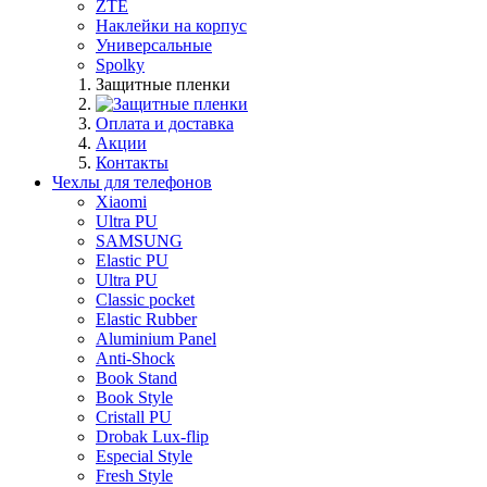
ZTE
Наклейки на корпус
Универсальные
Spolky
Защитные пленки
Оплата и доставка
Акции
Контакты
Чехлы для телефонов
Xiaomi
Ultra PU
SAMSUNG
Elastic PU
Ultra PU
Classic pocket
Elastic Rubber
Aluminium Panel
Anti-Shock
Book Stand
Book Style
Cristall PU
Drobak Lux-flip
Especial Style
Fresh Style