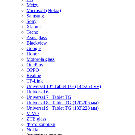
Meizu
Microsoft (Nokia)
Samsung
Sony
Xiaomi
Tecno
Asus glass
Blackview
Google
Honor
Motorola glass
OnePlus
OPPO
Realme
TP-Link
Universal 10" Tablet TG (144\253 мм)
Universal 6"
Universal 7" Tablet TG
Universal 8" Tablet TG (120\205 мм)
Universal 9" Tablet TG (133\228 мм)
VIVO
ZTE glass
Фото коробки
Nokia