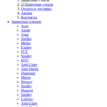
Защитные стекла
Оплата и доставка
Акции
Контакты
Защитные пленки
Acer
Apple
Asus
Spolky
Meizu
Explay
FLY
Spolky
HTC
Anti-Glare
Anti-Shock
Diamond
Mirror
Privacy
Spolky
Huawei
Spolky
Lenovo
Anti-Glare