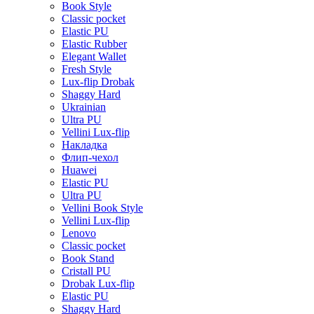
Book Style
Classic pocket
Elastic PU
Elastic Rubber
Elegant Wallet
Fresh Style
Lux-flip Drobak
Shaggy Hard
Ukrainian
Ultra PU
Vellini Lux-flip
Накладка
Флип-чехол
Huawei
Elastic PU
Ultra PU
Vellini Book Style
Vellini Lux-flip
Lenovo
Classic pocket
Book Stand
Cristall PU
Drobak Lux-flip
Elastic PU
Shaggy Hard