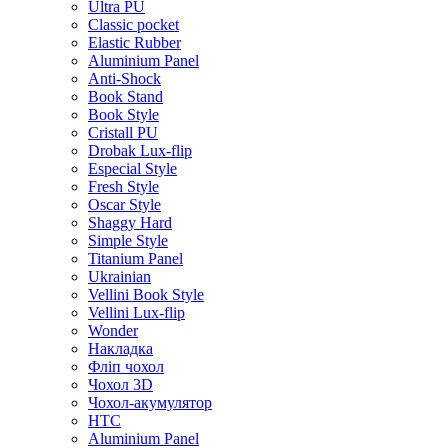
Ultra PU
Classic pocket
Elastic Rubber
Aluminium Panel
Anti-Shock
Book Stand
Book Style
Cristall PU
Drobak Lux-flip
Especial Style
Fresh Style
Oscar Style
Shaggy Hard
Simple Style
Titanium Panel
Ukrainian
Vellini Book Style
Vellini Lux-flip
Wonder
Накладка
Фліп чохол
Чохол 3D
Чохол-акумулятор
HTC
Aluminium Panel