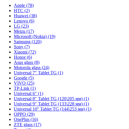
Apple (78)
HTC (2)
Huawei (38)
Lenovo (6)
LG (23)
Meizu (17)
Microsoft (Nokia) (19)
Samsung (120)
Sony (7)
Xiaomi (72)
Honor (6)
Asus glass (8)
Motorola glass (24)
Universal 7" Tablet TG (1)
Google (5)
VIVO (25)
TP-Link (1)
Universal 6" (1)
Universal 8" Tablet TG (120\205 мм) (1)
Universal 9" Tablet TG (133\228 мм) (1)
Universal 10" Tablet TG (144\253 мм) (1)
OPPO (29)
OnePlus (16)
ZTE glass (17)