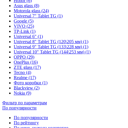
Honor (6)
Asus glass (8)
Motorola glass (24)
Universal 7" Tablet TG (1)
Google (5)
VIVO (25)
TP-Link (1)
Universal 6" (1)
Universal 8" Tablet TG (120\205 мм) (1)
Universal 9" Tablet TG (133\228 мм) (1)
Universal 10" Tablet TG (144\253 мм) (1)
OPPO (29)
OnePlus (16)
ZTE glass (17)
Tecno (4)
Realme (17)
Фото коробки (1)
Blackview (2)
Nokia (9)
Фильтр по параметрам
По популярности
По популярности
По рейтингу
По цене, сначала недорогие