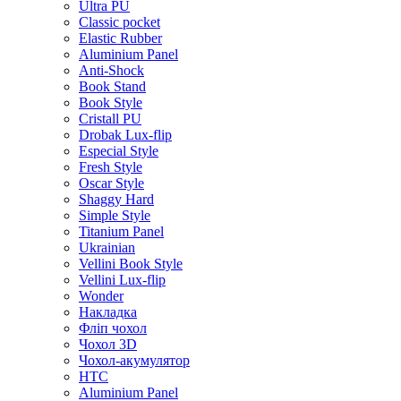
Ultra PU
Classic pocket
Elastic Rubber
Aluminium Panel
Anti-Shock
Book Stand
Book Style
Cristall PU
Drobak Lux-flip
Especial Style
Fresh Style
Oscar Style
Shaggy Hard
Simple Style
Titanium Panel
Ukrainian
Vellini Book Style
Vellini Lux-flip
Wonder
Накладка
Фліп чохол
Чохол 3D
Чохол-акумулятор
HTC
Aluminium Panel