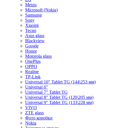
Meizu
Microsoft (Nokia)
Samsung
Sony
Xiaomi
Tecno
Asus glass
Blackview
Google
Honor
Motorola glass
OnePlus
OPPO
Realme
TP-Link
Universal 10" Tablet TG (144\253 мм)
Universal 6"
Universal 7" Tablet TG
Universal 8" Tablet TG (120\205 мм)
Universal 9" Tablet TG (133\228 мм)
VIVO
ZTE glass
Фото коробки
Nokia