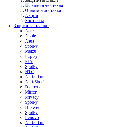
Защитные стекла
Оплата и доставка
Акции
Контакты
Защитные пленки
Acer
Apple
Asus
Spolky
Meizu
Explay
FLY
Spolky
HTC
Anti-Glare
Anti-Shock
Diamond
Mirror
Privacy
Spolky
Huawei
Spolky
Lenovo
Anti-Glare