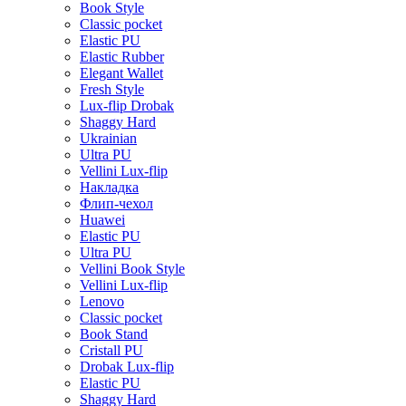
Book Style
Classic pocket
Elastic PU
Elastic Rubber
Elegant Wallet
Fresh Style
Lux-flip Drobak
Shaggy Hard
Ukrainian
Ultra PU
Vellini Lux-flip
Накладка
Флип-чехол
Huawei
Elastic PU
Ultra PU
Vellini Book Style
Vellini Lux-flip
Lenovo
Classic pocket
Book Stand
Cristall PU
Drobak Lux-flip
Elastic PU
Shaggy Hard