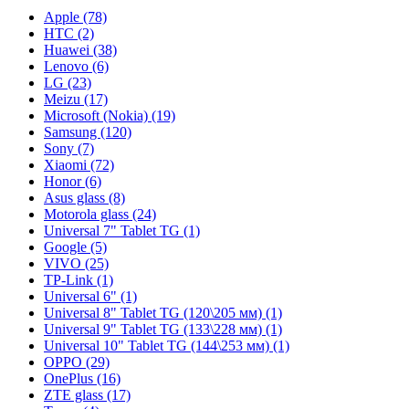
Apple (78)
HTC (2)
Huawei (38)
Lenovo (6)
LG (23)
Meizu (17)
Microsoft (Nokia) (19)
Samsung (120)
Sony (7)
Xiaomi (72)
Honor (6)
Asus glass (8)
Motorola glass (24)
Universal 7" Tablet TG (1)
Google (5)
VIVO (25)
TP-Link (1)
Universal 6" (1)
Universal 8" Tablet TG (120\205 мм) (1)
Universal 9" Tablet TG (133\228 мм) (1)
Universal 10" Tablet TG (144\253 мм) (1)
OPPO (29)
OnePlus (16)
ZTE glass (17)