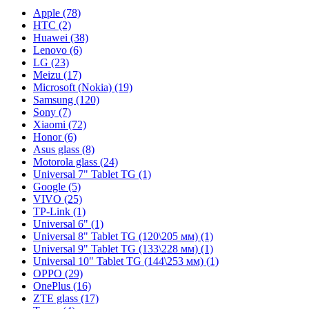
Apple (78)
HTC (2)
Huawei (38)
Lenovo (6)
LG (23)
Meizu (17)
Microsoft (Nokia) (19)
Samsung (120)
Sony (7)
Xiaomi (72)
Honor (6)
Asus glass (8)
Motorola glass (24)
Universal 7" Tablet TG (1)
Google (5)
VIVO (25)
TP-Link (1)
Universal 6" (1)
Universal 8" Tablet TG (120\205 мм) (1)
Universal 9" Tablet TG (133\228 мм) (1)
Universal 10" Tablet TG (144\253 мм) (1)
OPPO (29)
OnePlus (16)
ZTE glass (17)