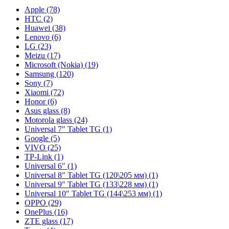
Apple (78)
HTC (2)
Huawei (38)
Lenovo (6)
LG (23)
Meizu (17)
Microsoft (Nokia) (19)
Samsung (120)
Sony (7)
Xiaomi (72)
Honor (6)
Asus glass (8)
Motorola glass (24)
Universal 7" Tablet TG (1)
Google (5)
VIVO (25)
TP-Link (1)
Universal 6" (1)
Universal 8" Tablet TG (120\205 мм) (1)
Universal 9" Tablet TG (133\228 мм) (1)
Universal 10" Tablet TG (144\253 мм) (1)
OPPO (29)
OnePlus (16)
ZTE glass (17)