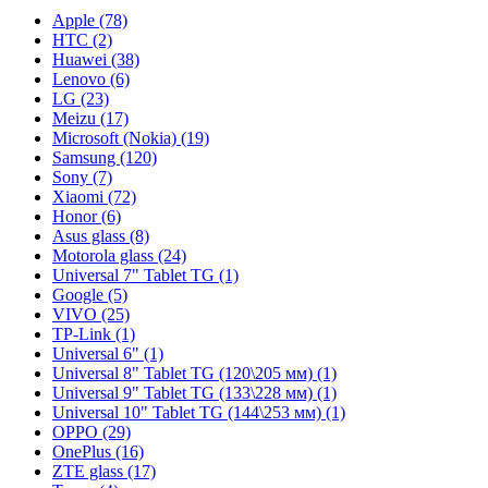
Apple (78)
HTC (2)
Huawei (38)
Lenovo (6)
LG (23)
Meizu (17)
Microsoft (Nokia) (19)
Samsung (120)
Sony (7)
Xiaomi (72)
Honor (6)
Asus glass (8)
Motorola glass (24)
Universal 7" Tablet TG (1)
Google (5)
VIVO (25)
TP-Link (1)
Universal 6" (1)
Universal 8" Tablet TG (120\205 мм) (1)
Universal 9" Tablet TG (133\228 мм) (1)
Universal 10" Tablet TG (144\253 мм) (1)
OPPO (29)
OnePlus (16)
ZTE glass (17)