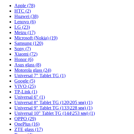
Apple (78)
HTC (2)
Huawei (38)
Lenovo (6)
LG (23)
Meizu (17)
Microsoft (Nokia) (19)
Samsung (120)
Sony (7)
Xiaomi (72)
Honor (6)
Asus glass (8)
Motorola glass (24)
Universal 7" Tablet TG (1)
Google (5)
VIVO (25)
TP-Link (1)
Universal 6" (1)
Universal 8" Tablet TG (120\205 мм) (1)
Universal 9" Tablet TG (133\228 мм) (1)
Universal 10" Tablet TG (144\253 мм) (1)
OPPO (29)
OnePlus (16)
ZTE glass (17)