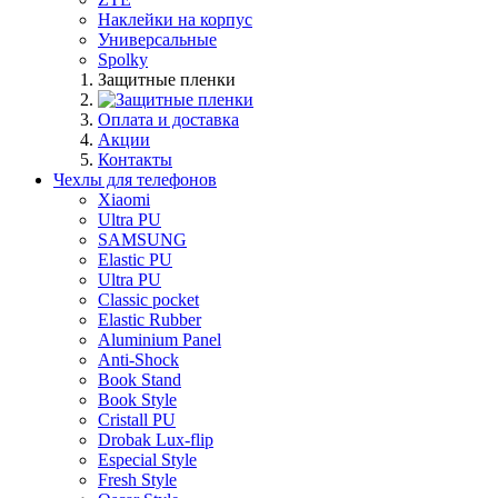
Наклейки на корпус
Универсальные
Spolky
Защитные пленки
Оплата и доставка
Акции
Контакты
Чехлы для телефонов
Xiaomi
Ultra PU
SAMSUNG
Elastic PU
Ultra PU
Classic pocket
Elastic Rubber
Aluminium Panel
Anti-Shock
Book Stand
Book Style
Cristall PU
Drobak Lux-flip
Especial Style
Fresh Style