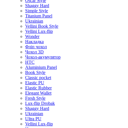
Oscar Style
Shaggy Hard
Simple Style
Titanium Panel
Ukrainian
Vellini Book Style
Vellini Lux-flip
Wonder
Накладка
Фліп чохол
Чохол 3D
Чохол-акумулятор
HTC
Aluminium Panel
Book Style
Classic pocket
Elastic PU
Elastic Rubber
Elegant Wallet
Fresh Style
Lux-flip Drobak
Shaggy Hard
Ukrainian
Ultra PU
Vellini Lux-flip