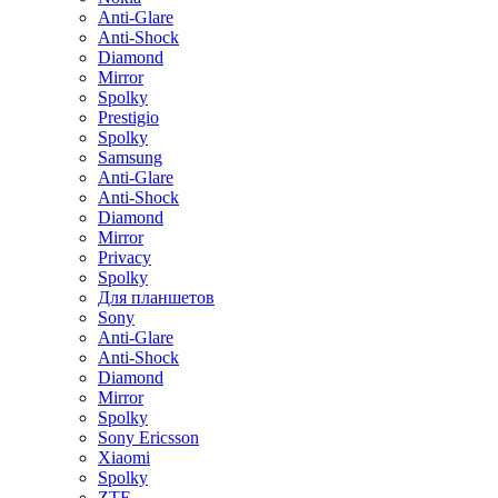
Anti-Glare
Anti-Shock
Diamond
Mirror
Spolky
Prestigio
Spolky
Samsung
Anti-Glare
Anti-Shock
Diamond
Mirror
Privacy
Spolky
Для планшетов
Sony
Anti-Glare
Anti-Shock
Diamond
Mirror
Spolky
Sony Ericsson
Xiaomi
Spolky
ZTE