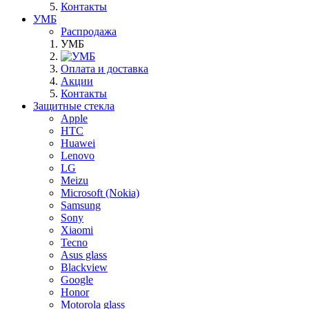
Контакты
УМБ
Распродажа
УМБ
Оплата и доставка
Акции
Контакты
Защитные стекла
Apple
HTC
Huawei
Lenovo
LG
Meizu
Microsoft (Nokia)
Samsung
Sony
Xiaomi
Tecno
Asus glass
Blackview
Google
Honor
Motorola glass