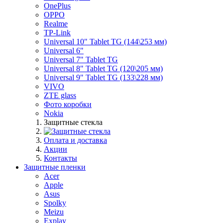
OnePlus
OPPO
Realme
TP-Link
Universal 10" Tablet TG (144\253 мм)
Universal 6"
Universal 7" Tablet TG
Universal 8" Tablet TG (120\205 мм)
Universal 9" Tablet TG (133\228 мм)
VIVO
ZTE glass
Фото коробки
Nokia
Защитные стекла
Оплата и доставка
Акции
Контакты
Защитные пленки
Acer
Apple
Asus
Spolky
Meizu
Explay