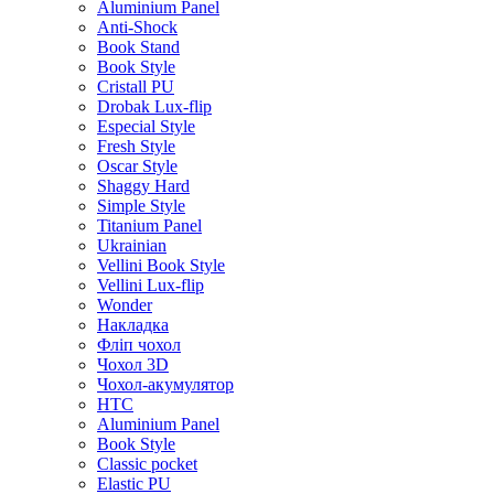
Aluminium Panel
Anti-Shock
Book Stand
Book Style
Cristall PU
Drobak Lux-flip
Especial Style
Fresh Style
Oscar Style
Shaggy Hard
Simple Style
Titanium Panel
Ukrainian
Vellini Book Style
Vellini Lux-flip
Wonder
Накладка
Фліп чохол
Чохол 3D
Чохол-акумулятор
HTC
Aluminium Panel
Book Style
Classic pocket
Elastic PU