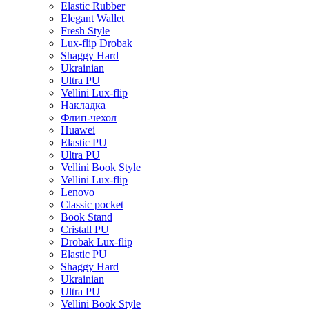
Elastic Rubber
Elegant Wallet
Fresh Style
Lux-flip Drobak
Shaggy Hard
Ukrainian
Ultra PU
Vellini Lux-flip
Накладка
Флип-чехол
Huawei
Elastic PU
Ultra PU
Vellini Book Style
Vellini Lux-flip
Lenovo
Classic pocket
Book Stand
Cristall PU
Drobak Lux-flip
Elastic PU
Shaggy Hard
Ukrainian
Ultra PU
Vellini Book Style