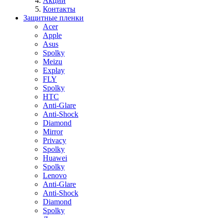
Акции
Контакты
Защитные пленки
Acer
Apple
Asus
Spolky
Meizu
Explay
FLY
Spolky
HTC
Anti-Glare
Anti-Shock
Diamond
Mirror
Privacy
Spolky
Huawei
Spolky
Lenovo
Anti-Glare
Anti-Shock
Diamond
Spolky