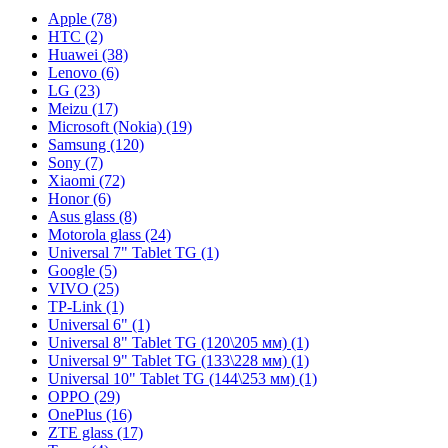
Apple (78)
HTC (2)
Huawei (38)
Lenovo (6)
LG (23)
Meizu (17)
Microsoft (Nokia) (19)
Samsung (120)
Sony (7)
Xiaomi (72)
Honor (6)
Asus glass (8)
Motorola glass (24)
Universal 7" Tablet TG (1)
Google (5)
VIVO (25)
TP-Link (1)
Universal 6" (1)
Universal 8" Tablet TG (120\205 мм) (1)
Universal 9" Tablet TG (133\228 мм) (1)
Universal 10" Tablet TG (144\253 мм) (1)
OPPO (29)
OnePlus (16)
ZTE glass (17)