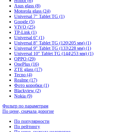
Honor (6)
Asus glass (8)
Motorola glass (24)
Universal 7" Tablet TG (1)
Google (5)
VIVO (25)
TP-Link (1)
Universal 6" (1)
Universal 8" Tablet TG (120\205 мм) (1)
Universal 9" Tablet TG (133\228 мм) (1)
Universal 10" Tablet TG (144\253 мм) (1)
OPPO (29)
OnePlus (16)
ZTE glass (17)
Tecno (4)
Realme (17)
Фото коробки (1)
Blackview (2)
Nokia (9)
Фильтр по параметрам
По цене, сначала дорогие
По популярности
По рейтингу
По цене, сначала недорогие