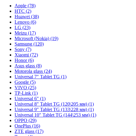
Apple (78)
HTC (2)
Huawei (38)
Lenovo (6)
LG (23)
Meizu (17)
Microsoft (Nokia) (19)
Samsung (120)
Sony (7)
Xiaomi (72)
Honor (6)
Asus glass (8)
Motorola glass (24)
Universal 7" Tablet TG (1)
Google (5)
VIVO (25)
TP-Link (1)
Universal 6" (1)
Universal 8" Tablet TG (120\205 мм) (1)
Universal 9" Tablet TG (133\228 мм) (1)
Universal 10" Tablet TG (144\253 мм) (1)
OPPO (29)
OnePlus (16)
ZTE glass (17)