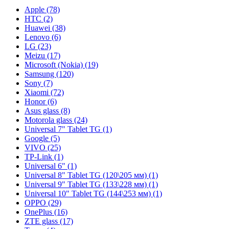
Apple (78)
HTC (2)
Huawei (38)
Lenovo (6)
LG (23)
Meizu (17)
Microsoft (Nokia) (19)
Samsung (120)
Sony (7)
Xiaomi (72)
Honor (6)
Asus glass (8)
Motorola glass (24)
Universal 7" Tablet TG (1)
Google (5)
VIVO (25)
TP-Link (1)
Universal 6" (1)
Universal 8" Tablet TG (120\205 мм) (1)
Universal 9" Tablet TG (133\228 мм) (1)
Universal 10" Tablet TG (144\253 мм) (1)
OPPO (29)
OnePlus (16)
ZTE glass (17)