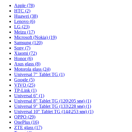
Apple (78)
HTC (2)
Huawei (38)
Lenovo (6)
LG (23)
Meizu (17)
Microsoft (Nokia) (19)
Samsung (120)
Sony (7)
Xiaomi (72)
Honor (6)
Asus glass (8)
Motorola glass (24)
Universal 7" Tablet TG (1)
Google (5)
VIVO (25)
TP-Link (1)
Universal 6" (1)
Universal 8" Tablet TG (120\205 мм) (1)
Universal 9" Tablet TG (133\228 мм) (1)
Universal 10" Tablet TG (144\253 мм) (1)
OPPO (29)
OnePlus (16)
ZTE glass (17)