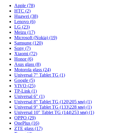
Apple (78)
HTC (2)
Huawei (38)
Lenovo (6)
LG (23)
Meizu (17)
Microsoft (Nokia) (19)
Samsung (120)
Sony (7)
Xiaomi (72)
Honor (6)
Asus glass (8)
Motorola glass (24)
Universal 7" Tablet TG (1)
Google (5)
VIVO (25)
TP-Link (1)
Universal 6" (1)
Universal 8" Tablet TG (120\205 мм) (1)
Universal 9" Tablet TG (133\228 мм) (1)
Universal 10" Tablet TG (144\253 мм) (1)
OPPO (29)
OnePlus (16)
ZTE glass (17)