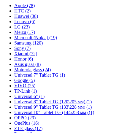
Apple (78)
HTC (2)
Huawei (38)
Lenovo (6)
LG (23)
Meizu (17)
Microsoft (Nokia) (19)
Samsung (120)
Sony (7)
Xiaomi (72)
Honor (6)
Asus glass (8)
Motorola glass (24)
Universal 7" Tablet TG (1)
Google (5)
VIVO (25)
TP-Link (1)
Universal 6" (1)
Universal 8" Tablet TG (120\205 мм) (1)
Universal 9" Tablet TG (133\228 мм) (1)
Universal 10" Tablet TG (144\253 мм) (1)
OPPO (29)
OnePlus (16)
ZTE glass (17)