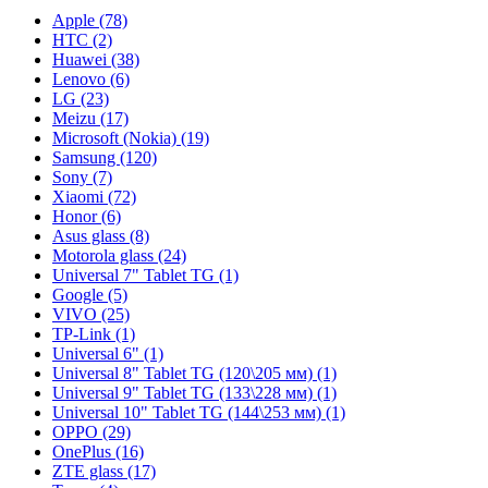
Apple (78)
HTC (2)
Huawei (38)
Lenovo (6)
LG (23)
Meizu (17)
Microsoft (Nokia) (19)
Samsung (120)
Sony (7)
Xiaomi (72)
Honor (6)
Asus glass (8)
Motorola glass (24)
Universal 7" Tablet TG (1)
Google (5)
VIVO (25)
TP-Link (1)
Universal 6" (1)
Universal 8" Tablet TG (120\205 мм) (1)
Universal 9" Tablet TG (133\228 мм) (1)
Universal 10" Tablet TG (144\253 мм) (1)
OPPO (29)
OnePlus (16)
ZTE glass (17)