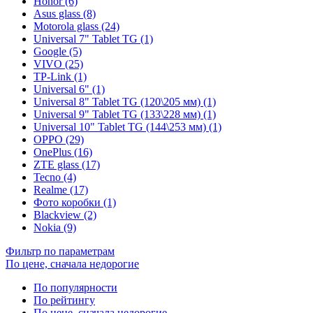
Honor (6)
Asus glass (8)
Motorola glass (24)
Universal 7" Tablet TG (1)
Google (5)
VIVO (25)
TP-Link (1)
Universal 6" (1)
Universal 8" Tablet TG (120\205 мм) (1)
Universal 9" Tablet TG (133\228 мм) (1)
Universal 10" Tablet TG (144\253 мм) (1)
OPPO (29)
OnePlus (16)
ZTE glass (17)
Tecno (4)
Realme (17)
Фото коробки (1)
Blackview (2)
Nokia (9)
Фильтр по параметрам
По цене, сначала недорогие
По популярности
По рейтингу
По цене, сначала недорогие