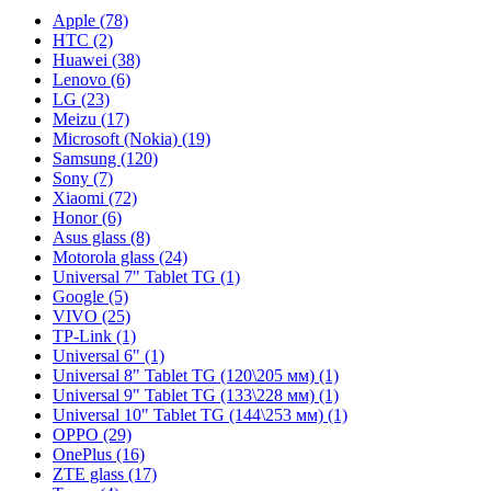
Apple (78)
HTC (2)
Huawei (38)
Lenovo (6)
LG (23)
Meizu (17)
Microsoft (Nokia) (19)
Samsung (120)
Sony (7)
Xiaomi (72)
Honor (6)
Asus glass (8)
Motorola glass (24)
Universal 7" Tablet TG (1)
Google (5)
VIVO (25)
TP-Link (1)
Universal 6" (1)
Universal 8" Tablet TG (120\205 мм) (1)
Universal 9" Tablet TG (133\228 мм) (1)
Universal 10" Tablet TG (144\253 мм) (1)
OPPO (29)
OnePlus (16)
ZTE glass (17)