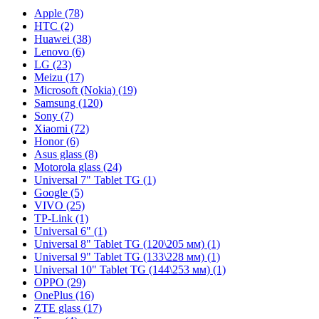
Apple (78)
HTC (2)
Huawei (38)
Lenovo (6)
LG (23)
Meizu (17)
Microsoft (Nokia) (19)
Samsung (120)
Sony (7)
Xiaomi (72)
Honor (6)
Asus glass (8)
Motorola glass (24)
Universal 7" Tablet TG (1)
Google (5)
VIVO (25)
TP-Link (1)
Universal 6" (1)
Universal 8" Tablet TG (120\205 мм) (1)
Universal 9" Tablet TG (133\228 мм) (1)
Universal 10" Tablet TG (144\253 мм) (1)
OPPO (29)
OnePlus (16)
ZTE glass (17)