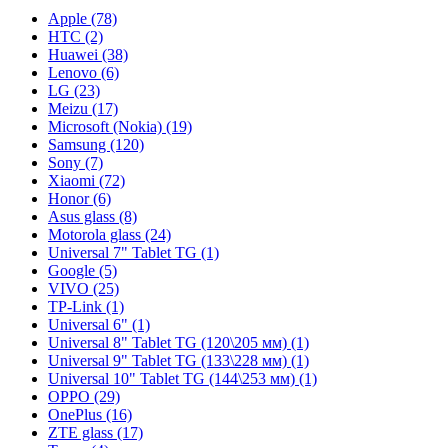
Apple (78)
HTC (2)
Huawei (38)
Lenovo (6)
LG (23)
Meizu (17)
Microsoft (Nokia) (19)
Samsung (120)
Sony (7)
Xiaomi (72)
Honor (6)
Asus glass (8)
Motorola glass (24)
Universal 7" Tablet TG (1)
Google (5)
VIVO (25)
TP-Link (1)
Universal 6" (1)
Universal 8" Tablet TG (120\205 мм) (1)
Universal 9" Tablet TG (133\228 мм) (1)
Universal 10" Tablet TG (144\253 мм) (1)
OPPO (29)
OnePlus (16)
ZTE glass (17)