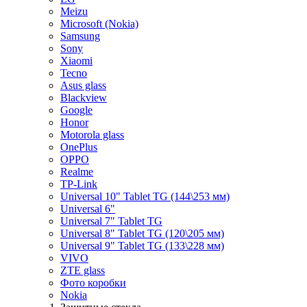
Meizu
Microsoft (Nokia)
Samsung
Sony
Xiaomi
Tecno
Asus glass
Blackview
Google
Honor
Motorola glass
OnePlus
OPPO
Realme
TP-Link
Universal 10" Tablet TG (144\253 мм)
Universal 6"
Universal 7" Tablet TG
Universal 8" Tablet TG (120\205 мм)
Universal 9" Tablet TG (133\228 мм)
VIVO
ZTE glass
Фото коробки
Nokia