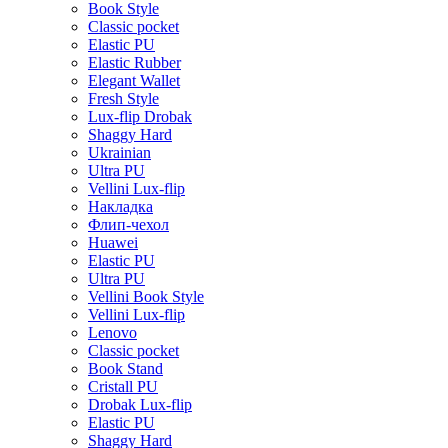
Book Style
Classic pocket
Elastic PU
Elastic Rubber
Elegant Wallet
Fresh Style
Lux-flip Drobak
Shaggy Hard
Ukrainian
Ultra PU
Vellini Lux-flip
Накладка
Флип-чехол
Huawei
Elastic PU
Ultra PU
Vellini Book Style
Vellini Lux-flip
Lenovo
Classic pocket
Book Stand
Cristall PU
Drobak Lux-flip
Elastic PU
Shaggy Hard