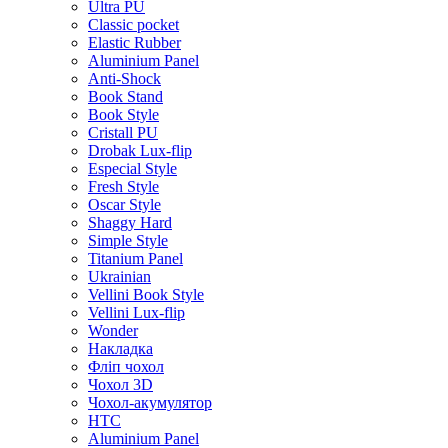
Ultra PU
Classic pocket
Elastic Rubber
Aluminium Panel
Anti-Shock
Book Stand
Book Style
Cristall PU
Drobak Lux-flip
Especial Style
Fresh Style
Oscar Style
Shaggy Hard
Simple Style
Titanium Panel
Ukrainian
Vellini Book Style
Vellini Lux-flip
Wonder
Накладка
Фліп чохол
Чохол 3D
Чохол-акумулятор
HTC
Aluminium Panel