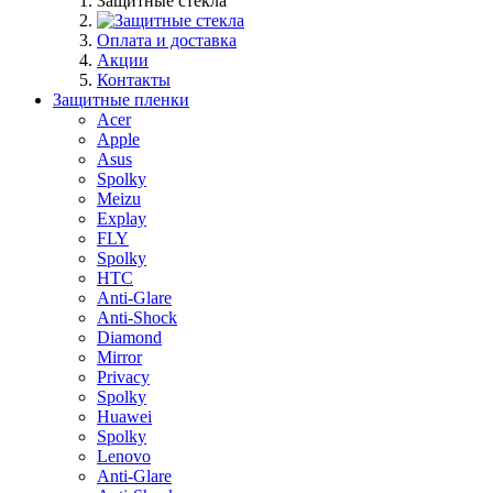
Защитные стекла
Оплата и доставка
Акции
Контакты
Защитные пленки
Acer
Apple
Asus
Spolky
Meizu
Explay
FLY
Spolky
HTC
Anti-Glare
Anti-Shock
Diamond
Mirror
Privacy
Spolky
Huawei
Spolky
Lenovo
Anti-Glare