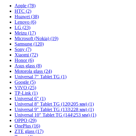
Apple (78)
HTC (2)
Huawei (38)
Lenovo (6)
LG (23)
Meizu (17)
Microsoft (Nokia) (19)
Samsung (120)
Sony (7)
Xiaomi (72)
Honor (6)
Asus glass (8)
Motorola glass (24)
Universal 7" Tablet TG (1)
Google (5)
VIVO (25)
TP-Link (1)
Universal 6" (1)
Universal 8" Tablet TG (120\205 мм) (1)
Universal 9" Tablet TG (133\228 мм) (1)
Universal 10" Tablet TG (144\253 мм) (1)
OPPO (29)
OnePlus (16)
ZTE glass (17)