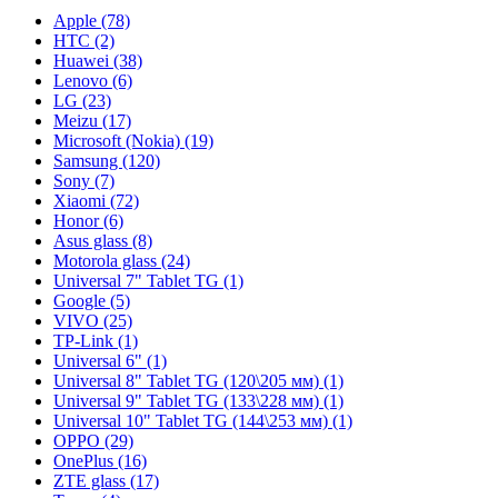
Apple (78)
HTC (2)
Huawei (38)
Lenovo (6)
LG (23)
Meizu (17)
Microsoft (Nokia) (19)
Samsung (120)
Sony (7)
Xiaomi (72)
Honor (6)
Asus glass (8)
Motorola glass (24)
Universal 7" Tablet TG (1)
Google (5)
VIVO (25)
TP-Link (1)
Universal 6" (1)
Universal 8" Tablet TG (120\205 мм) (1)
Universal 9" Tablet TG (133\228 мм) (1)
Universal 10" Tablet TG (144\253 мм) (1)
OPPO (29)
OnePlus (16)
ZTE glass (17)