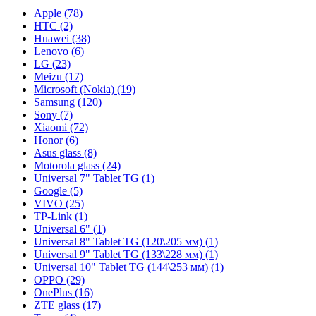
Apple (78)
HTC (2)
Huawei (38)
Lenovo (6)
LG (23)
Meizu (17)
Microsoft (Nokia) (19)
Samsung (120)
Sony (7)
Xiaomi (72)
Honor (6)
Asus glass (8)
Motorola glass (24)
Universal 7" Tablet TG (1)
Google (5)
VIVO (25)
TP-Link (1)
Universal 6" (1)
Universal 8" Tablet TG (120\205 мм) (1)
Universal 9" Tablet TG (133\228 мм) (1)
Universal 10" Tablet TG (144\253 мм) (1)
OPPO (29)
OnePlus (16)
ZTE glass (17)