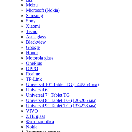
Meizu
Microsoft (Nokia)
Samsung
Sony
Xiaomi
Tecno
Asus glass
Blackview
Google
Honor
Motorola glass
OnePlus
OPPO
Realme
TP-Link
Universal 10" Tablet TG (144\253 мм)
Universal 6"
Universal 7" Tablet TG
Universal 8" Tablet TG (120\205 мм)
Universal 9" Tablet TG (133\228 мм)
VIVO
ZTE glass
Фото коробки
Nokia