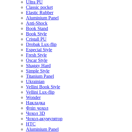
Ultra PU
Classic pocket
Elastic Rubber
Aluminium Panel
Anti-Shock
Book Stand
Book Style
Cristall PU
Drobak Lux-flip
Especial Style
Fresh Style
Oscar Style
Shaggy Hard
Simple Style
Titanium Panel
Ukrainian
Vellini Book Style
Vellini Lux-flip
Wonder
Накладка
Фліп чохол
Чохол 3D
Чохол-акумулятор
HTC
Aluminium Panel