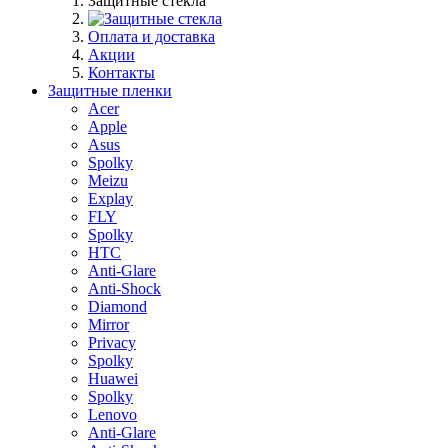
Защитные стекла
Оплата и доставка
Акции
Контакты
Защитные пленки
Acer
Apple
Asus
Spolky
Meizu
Explay
FLY
Spolky
HTC
Anti-Glare
Anti-Shock
Diamond
Mirror
Privacy
Spolky
Huawei
Spolky
Lenovo
Anti-Glare