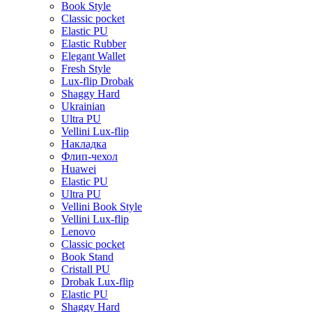
Book Style
Classic pocket
Elastic PU
Elastic Rubber
Elegant Wallet
Fresh Style
Lux-flip Drobak
Shaggy Hard
Ukrainian
Ultra PU
Vellini Lux-flip
Накладка
Флип-чехол
Huawei
Elastic PU
Ultra PU
Vellini Book Style
Vellini Lux-flip
Lenovo
Classic pocket
Book Stand
Cristall PU
Drobak Lux-flip
Elastic PU
Shaggy Hard