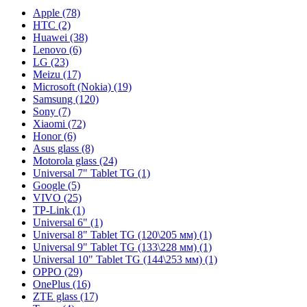
Apple (78)
HTC (2)
Huawei (38)
Lenovo (6)
LG (23)
Meizu (17)
Microsoft (Nokia) (19)
Samsung (120)
Sony (7)
Xiaomi (72)
Honor (6)
Asus glass (8)
Motorola glass (24)
Universal 7" Tablet TG (1)
Google (5)
VIVO (25)
TP-Link (1)
Universal 6" (1)
Universal 8" Tablet TG (120\205 мм) (1)
Universal 9" Tablet TG (133\228 мм) (1)
Universal 10" Tablet TG (144\253 мм) (1)
OPPO (29)
OnePlus (16)
ZTE glass (17)