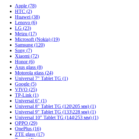
Apple (78)
HTC (2)
Huawei (38)
Lenovo (6)
LG (23)
Meizu (17)
Microsoft (Nokia) (19)
Samsung (120)
Sony (7)
Xiaomi (72)
Honor (6)
Asus glass (8)
Motorola glass (24)
Universal 7" Tablet TG (1)
Google (5)
VIVO (25)
TP-Link (1)
Universal 6" (1)
Universal 8" Tablet TG (120\205 мм) (1)
Universal 9" Tablet TG (133\228 мм) (1)
Universal 10" Tablet TG (144\253 мм) (1)
OPPO (29)
OnePlus (16)
ZTE glass (17)