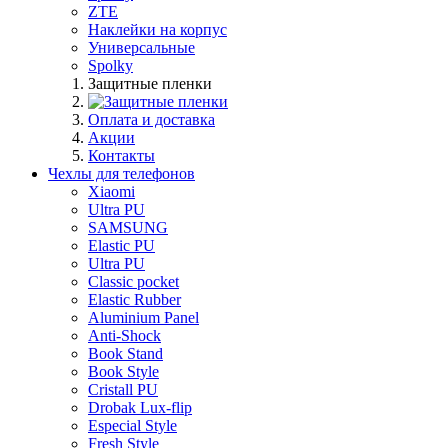
ZTE
Наклейки на корпус
Универсальные
Spolky
Защитные пленки
Оплата и доставка
Акции
Контакты
Чехлы для телефонов
Xiaomi
Ultra PU
SAMSUNG
Elastic PU
Ultra PU
Classic pocket
Elastic Rubber
Aluminium Panel
Anti-Shock
Book Stand
Book Style
Cristall PU
Drobak Lux-flip
Especial Style
Fresh Style