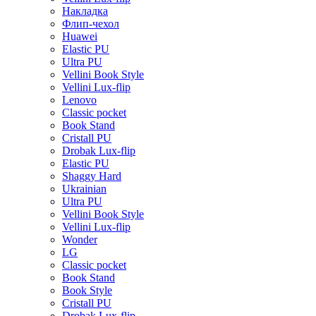
Накладка
Флип-чехол
Huawei
Elastic PU
Ultra PU
Vellini Book Style
Vellini Lux-flip
Lenovo
Classic pocket
Book Stand
Cristall PU
Drobak Lux-flip
Elastic PU
Shaggy Hard
Ukrainian
Ultra PU
Vellini Book Style
Vellini Lux-flip
Wonder
LG
Classic pocket
Book Stand
Book Style
Cristall PU
Drobak Lux-flip