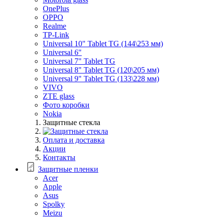
OnePlus
OPPO
Realme
TP-Link
Universal 10" Tablet TG (144\253 мм)
Universal 6"
Universal 7" Tablet TG
Universal 8" Tablet TG (120\205 мм)
Universal 9" Tablet TG (133\228 мм)
VIVO
ZTE glass
Фото коробки
Nokia
Защитные стекла
Оплата и доставка
Акции
Контакты
Защитные пленки
Acer
Apple
Asus
Spolky
Meizu