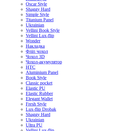
Oscar Style
Shaggy Hard
Simple Style
Titanium Panel
Ukrainian
Vellini Book Style
Vellini Lux-flip
Wonder
Накладка
Фліп чохол
Чохол 3D
Чохол-акумулятор
HTC
Aluminium Panel
Book Style
Classic pocket
Elastic PU
Elastic Rubber
Elegant Wallet
Fresh Style
Lux-flip Drobak
Shaggy Hard
Ukrainian
Ultra PU
Vellini Lux-flip