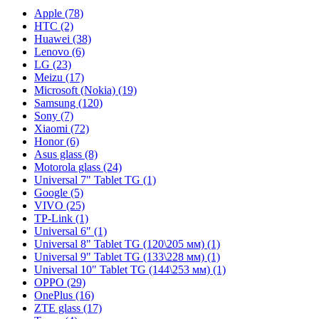
Apple (78)
HTC (2)
Huawei (38)
Lenovo (6)
LG (23)
Meizu (17)
Microsoft (Nokia) (19)
Samsung (120)
Sony (7)
Xiaomi (72)
Honor (6)
Asus glass (8)
Motorola glass (24)
Universal 7" Tablet TG (1)
Google (5)
VIVO (25)
TP-Link (1)
Universal 6" (1)
Universal 8" Tablet TG (120\205 мм) (1)
Universal 9" Tablet TG (133\228 мм) (1)
Universal 10" Tablet TG (144\253 мм) (1)
OPPO (29)
OnePlus (16)
ZTE glass (17)