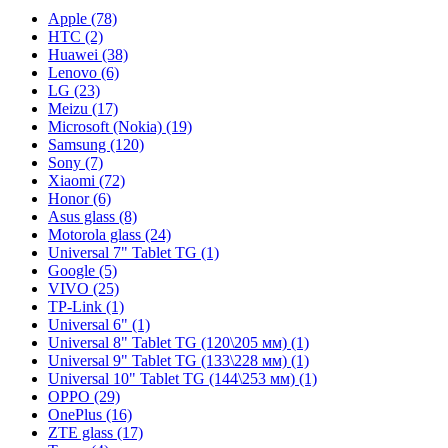
Apple (78)
HTC (2)
Huawei (38)
Lenovo (6)
LG (23)
Meizu (17)
Microsoft (Nokia) (19)
Samsung (120)
Sony (7)
Xiaomi (72)
Honor (6)
Asus glass (8)
Motorola glass (24)
Universal 7" Tablet TG (1)
Google (5)
VIVO (25)
TP-Link (1)
Universal 6" (1)
Universal 8" Tablet TG (120\205 мм) (1)
Universal 9" Tablet TG (133\228 мм) (1)
Universal 10" Tablet TG (144\253 мм) (1)
OPPO (29)
OnePlus (16)
ZTE glass (17)