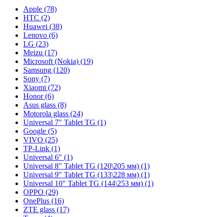
Apple (78)
HTC (2)
Huawei (38)
Lenovo (6)
LG (23)
Meizu (17)
Microsoft (Nokia) (19)
Samsung (120)
Sony (7)
Xiaomi (72)
Honor (6)
Asus glass (8)
Motorola glass (24)
Universal 7" Tablet TG (1)
Google (5)
VIVO (25)
TP-Link (1)
Universal 6" (1)
Universal 8" Tablet TG (120\205 мм) (1)
Universal 9" Tablet TG (133\228 мм) (1)
Universal 10" Tablet TG (144\253 мм) (1)
OPPO (29)
OnePlus (16)
ZTE glass (17)