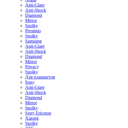
Anti-Glare
Anti-Shock
Diamond
Mirror
Spolky
Prestigio
Spolky
Samsung
Anti-Glare
Anti-Shock
Diamond
Mirror
Privacy
Spolky
Для планшетов
Sony
Anti-Glare
Anti-Shock
Diamond
Mirror
Spolky
Sony Ericsson
Xiaomi
Spolky