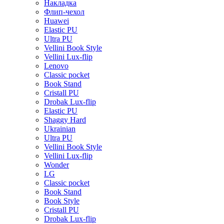
Накладка
Флип-чехол
Huawei
Elastic PU
Ultra PU
Vellini Book Style
Vellini Lux-flip
Lenovo
Classic pocket
Book Stand
Cristall PU
Drobak Lux-flip
Elastic PU
Shaggy Hard
Ukrainian
Ultra PU
Vellini Book Style
Vellini Lux-flip
Wonder
LG
Classic pocket
Book Stand
Book Style
Cristall PU
Drobak Lux-flip