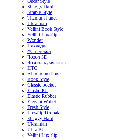
Oscar Style
Shaggy Hard
Simple Style
Titanium Panel
Ukrainian
Vellini Book Style
Vellini Lux-flip
Wonder
Накладка
Фліп чохол
Чохол 3D
Чохол-акумулятор
HTC
Aluminium Panel
Book Style
Classic pocket
Elastic PU
Elastic Rubber
Elegant Wallet
Fresh Style
Lux-flip Drobak
Shaggy Hard
Ukrainian
Ultra PU
Vellini Lux-flip