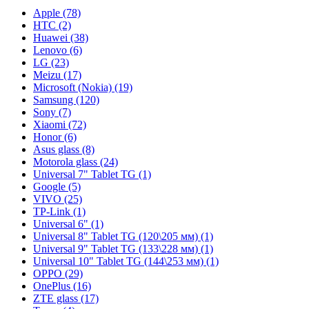
Apple (78)
HTC (2)
Huawei (38)
Lenovo (6)
LG (23)
Meizu (17)
Microsoft (Nokia) (19)
Samsung (120)
Sony (7)
Xiaomi (72)
Honor (6)
Asus glass (8)
Motorola glass (24)
Universal 7" Tablet TG (1)
Google (5)
VIVO (25)
TP-Link (1)
Universal 6" (1)
Universal 8" Tablet TG (120\205 мм) (1)
Universal 9" Tablet TG (133\228 мм) (1)
Universal 10" Tablet TG (144\253 мм) (1)
OPPO (29)
OnePlus (16)
ZTE glass (17)