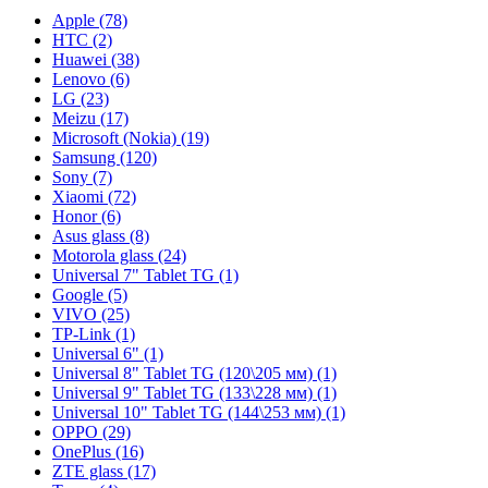
Apple (78)
HTC (2)
Huawei (38)
Lenovo (6)
LG (23)
Meizu (17)
Microsoft (Nokia) (19)
Samsung (120)
Sony (7)
Xiaomi (72)
Honor (6)
Asus glass (8)
Motorola glass (24)
Universal 7" Tablet TG (1)
Google (5)
VIVO (25)
TP-Link (1)
Universal 6" (1)
Universal 8" Tablet TG (120\205 мм) (1)
Universal 9" Tablet TG (133\228 мм) (1)
Universal 10" Tablet TG (144\253 мм) (1)
OPPO (29)
OnePlus (16)
ZTE glass (17)