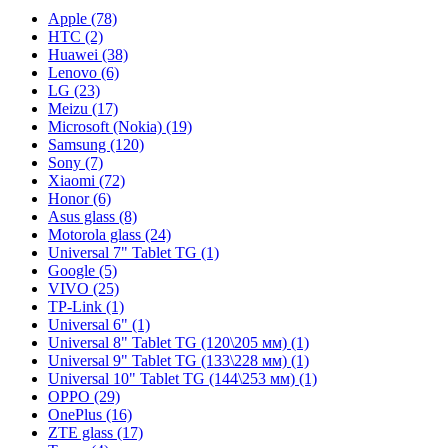
Apple (78)
HTC (2)
Huawei (38)
Lenovo (6)
LG (23)
Meizu (17)
Microsoft (Nokia) (19)
Samsung (120)
Sony (7)
Xiaomi (72)
Honor (6)
Asus glass (8)
Motorola glass (24)
Universal 7" Tablet TG (1)
Google (5)
VIVO (25)
TP-Link (1)
Universal 6" (1)
Universal 8" Tablet TG (120\205 мм) (1)
Universal 9" Tablet TG (133\228 мм) (1)
Universal 10" Tablet TG (144\253 мм) (1)
OPPO (29)
OnePlus (16)
ZTE glass (17)