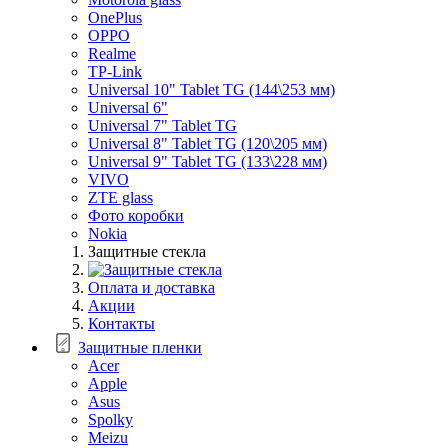
OnePlus
OPPO
Realme
TP-Link
Universal 10" Tablet TG (144\253 мм)
Universal 6"
Universal 7" Tablet TG
Universal 8" Tablet TG (120\205 мм)
Universal 9" Tablet TG (133\228 мм)
VIVO
ZTE glass
Фото коробки
Nokia
Защитные стекла
Оплата и доставка
Акции
Контакты
Защитные пленки
Acer
Apple
Asus
Spolky
Meizu