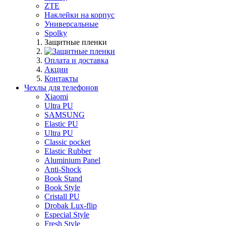
ZTE
Наклейки на корпус
Универсальные
Spolky
Защитные пленки
Оплата и доставка
Акции
Контакты
Чехлы для телефонов
Xiaomi
Ultra PU
SAMSUNG
Elastic PU
Ultra PU
Classic pocket
Elastic Rubber
Aluminium Panel
Anti-Shock
Book Stand
Book Style
Cristall PU
Drobak Lux-flip
Especial Style
Fresh Style