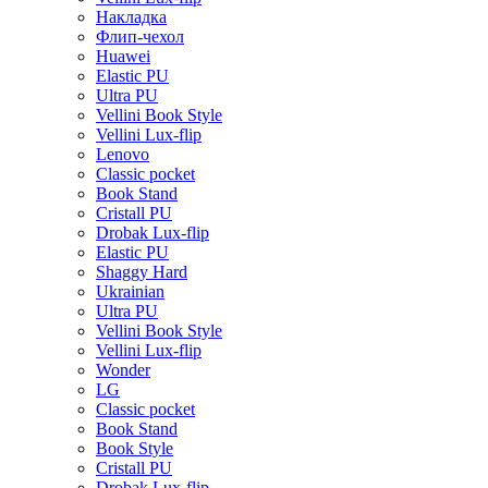
Накладка
Флип-чехол
Huawei
Elastic PU
Ultra PU
Vellini Book Style
Vellini Lux-flip
Lenovo
Classic pocket
Book Stand
Cristall PU
Drobak Lux-flip
Elastic PU
Shaggy Hard
Ukrainian
Ultra PU
Vellini Book Style
Vellini Lux-flip
Wonder
LG
Classic pocket
Book Stand
Book Style
Cristall PU
Drobak Lux-flip