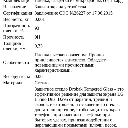
Комплектация
Пленка, салфетка из микрофибры, софт-кард
Назначение
Защита экрана устройства
Сертификация
Заключение СЭС №26227 от 17.06.2015
Вес нетто, кг
0,001
Прозрачность
93
пленки, %
Прочность
9H
Толщина
0,33
пленки, мм
Пленка высокого качества. Прочно
приклеивается к дисплею. Обладает
Особенности
повышенными прочностными
характеристиками.
Вес брутто, кг
0,06
Материал
Стекло
Защитное стекло Drobak Tempered Glass – это
эффективное решение для защиты экрана LG
L Fino Dual D295 от царапин, трещин и
сколов, изготовлено из закаленного стекла,
достаточно прочное, чтобы защитить экран
телефона при падении на асфальт, при
бытовых ударах, при взаимодействии с
царапающими предметами (ключи, песок,