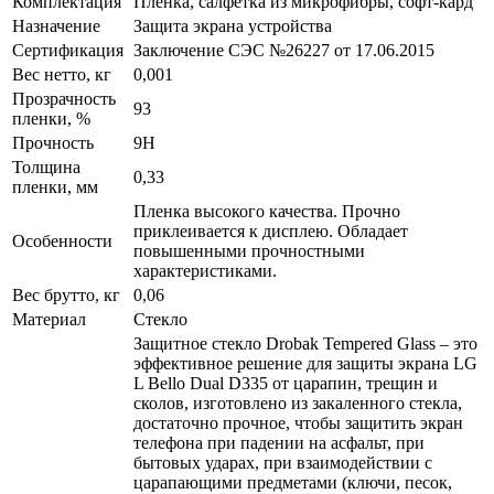
Комплектация
Пленка, салфетка из микрофибры, софт-кард
Назначение
Защита экрана устройства
Сертификация
Заключение СЭС №26227 от 17.06.2015
Вес нетто, кг
0,001
Прозрачность
93
пленки, %
Прочность
9H
Толщина
0,33
пленки, мм
Пленка высокого качества. Прочно
приклеивается к дисплею. Обладает
Особенности
повышенными прочностными
характеристиками.
Вес брутто, кг
0,06
Материал
Стекло
Защитное стекло Drobak Tempered Glass – это
эффективное решение для защиты экрана LG
L Bello Dual D335 от царапин, трещин и
сколов, изготовлено из закаленного стекла,
достаточно прочное, чтобы защитить экран
телефона при падении на асфальт, при
бытовых ударах, при взаимодействии с
царапающими предметами (ключи, песок,